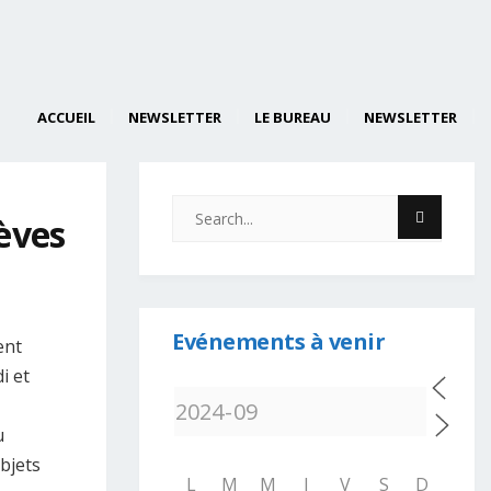
ACCUEIL
NEWSLETTER
LE BUREAU
NEWSLETTER
lèves
Evénements à venir
ent
i et
u
objets
L
M
M
J
V
S
D