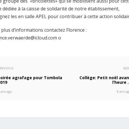
le groupe des «bricolettes» qui se mobilisent aussi pour cet
 dédiée à la caisse de solidarité de notre établissement,
gnez les en salle APEL pour contribuer à cette action solidair
 plus d’informations contactez Florence :
ence.verwaerde@icloud.com
o
REVIOUS
NE
Soirée agrafage pour Tombola
Collège: Petit noël avan
2019
l’heure 
 ans ago
8 ans a