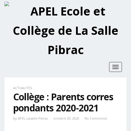
Toggle
navigat
ACTUALITÉS
Collège : Parents corres
pondants 2020-2021
by
APEL-Lasalle-Pibrac
octobre 20, 2020
No Comments