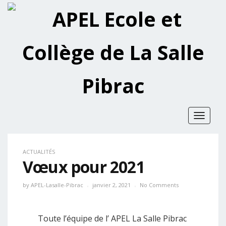
Toggle
navigat
ACTUALITÉS
Vœux pour 2021
by
APEL-Lasalle-Pibrac
janvier 2, 2021
No Comments
Toute l’équipe de l’ APEL La Salle Pibrac