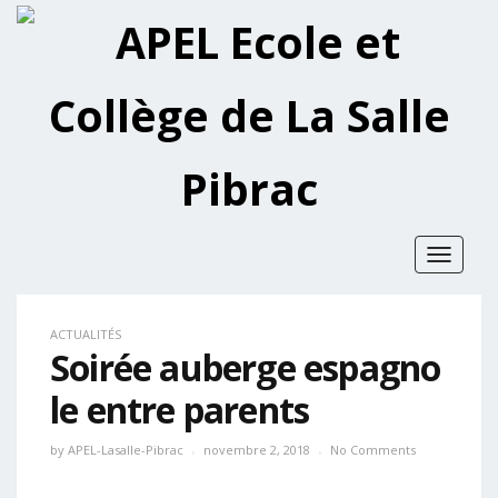
Toggle
navigat
ACTUALITÉS
Soirée auberge espagno
le entre parents
by
APEL-Lasalle-Pibrac
novembre 2, 2018
No Comments