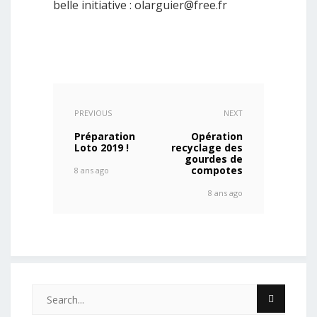
belle initiative :
olarguier@free.fr
PREVIOUS
NEXT
Préparation
Opération
Loto 2019 !
recyclage des
gourdes de
compotes
8 ans ago
8 ans ago