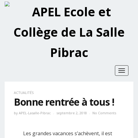
Toggle
navigat
ACTUALITÉS
Bonne rentrée à tous !
by
APEL-Lasalle-Pibrac
septembre 2, 2018
No Comments
Les grandes vacances s’achèvent, il est