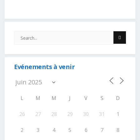
Evénements à venir
L
M
M
J
V
S
D
26
27
28
29
30
31
1
2
3
4
5
6
7
8