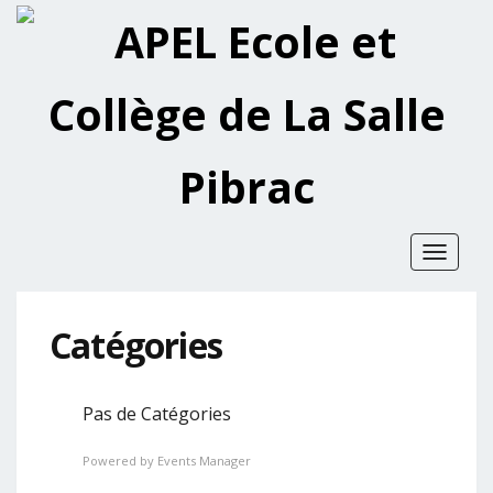
Toggle
navigat
Catégories
Pas de Catégories
Powered by
Events Manager