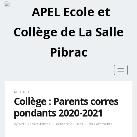
Toggle
navigat
ACTUALITÉS
Collège : Parents corres
pondants 2020-2021
by
APEL-Lasalle-Pibrac
octobre 20, 2020
No Comments