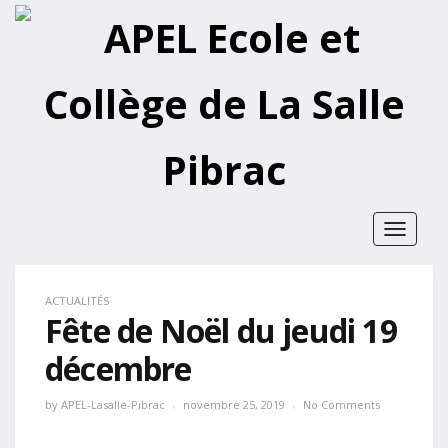
Toggle
navigat
ACTUALITÉS
Fête de Noël du jeudi 19
décembre
by
APEL-Lasalle-Pibrac
novembre 25, 2019
No Comments