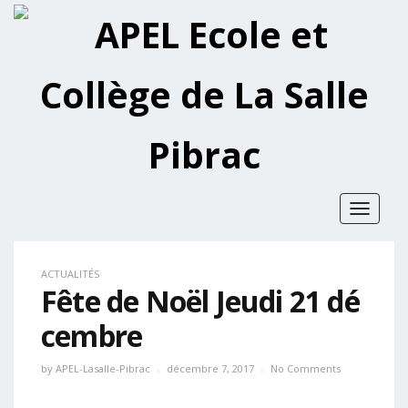
Toggle
navigat
ACTUALITÉS
Fête de Noël Jeudi 21 dé
cembre
by
APEL-Lasalle-Pibrac
décembre 7, 2017
No Comments