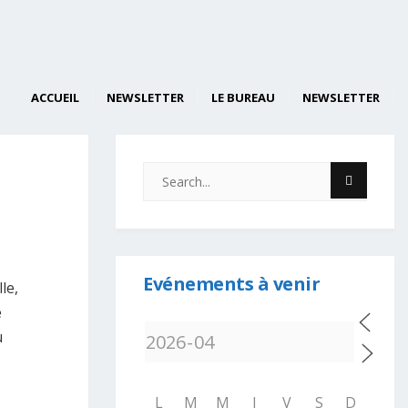
ACCUEIL
NEWSLETTER
LE BUREAU
NEWSLETTER
Evénements à venir
le,
e
u
L
M
M
J
V
S
D