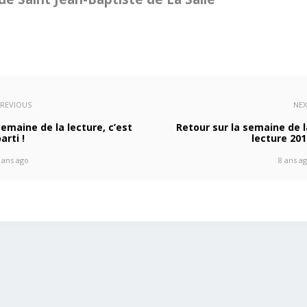
REVIOUS
NE
Semaine de la lecture, c’est
Retour sur la semaine de l
arti !
lecture 201
 ans ago
8 ans a