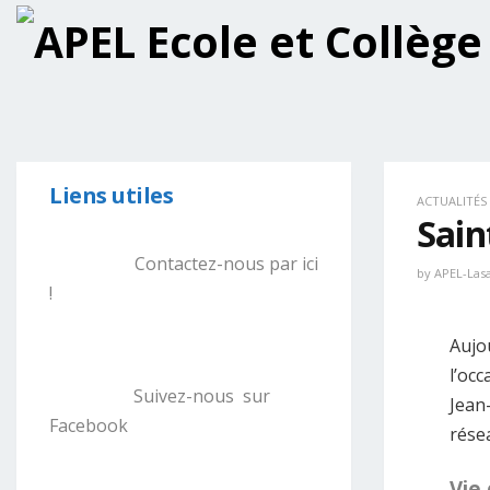
Liens utiles
ACTUALITÉS
Sain
Contactez-nous par ici
by
APEL-Lasa
!
Aujo
l’occ
Suivez-nous sur
Jean-
Facebook
rése
Vie 