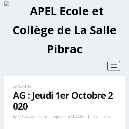
Toggle
navigat
ACTUALITÉS
AG : Jeudi 1er Octobre 2
020
by
APEL-Lasalle-Pibrac
septembre 21, 2020
No Comments