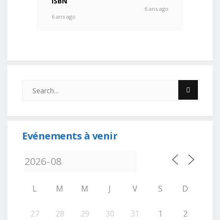
ISBN
6 ans ago
6 ans ago
Evénements à venir
L
M
M
J
V
S
D
27
28
29
30
31
1
2