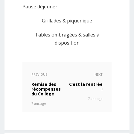
Pause déjeuner :
Grillades & piquenique
Tables ombragées & salles à
disposition
PREVIOUS
NEXT
Remise des
C’est la rentrée
récompenses
!
du Collège
7 ans ago
7 ans ago