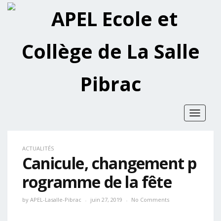
Toggle
navigat
ACTUALITÉS
Canicule, changement p
rogramme de la fête
by
APEL-Lasalle-Pibrac
juin 27, 2019
No Comments