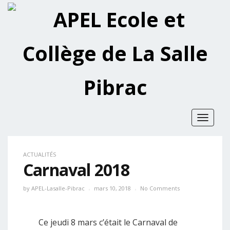
Toggle
navigat
ACTUALITÉS
Carnaval 2018
by
APEL-Lasalle-Pibrac
mars 10, 2018
No Comments
Ce jeudi 8 mars c’était le Carnaval de