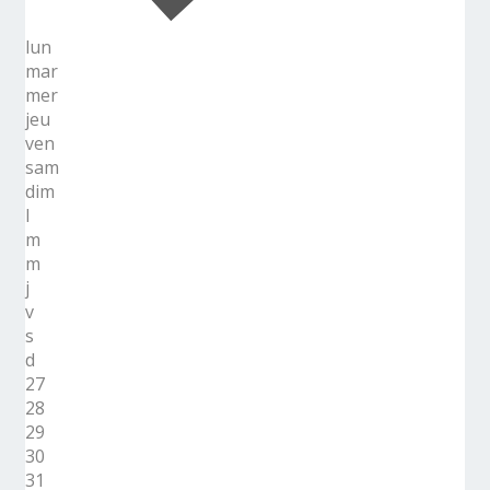
lun
mar
mer
jeu
ven
sam
dim
l
m
m
j
v
s
d
27
28
29
30
31