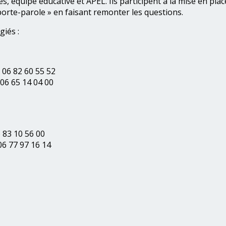
s, équipe éducative et APEL. Ils participent à la mise en pla
«porte-parole » en faisant remonter les questions.
giés :
06 82 60 55 52
06 65 14 04 00
 83 10 56 00
6 77 97 16 14