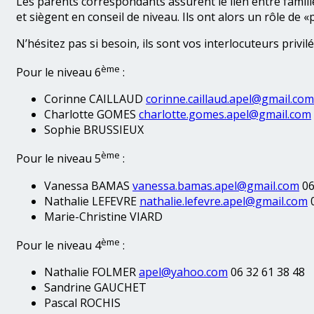
Les parents correspondants assurent le lien entre famille
et siègent en conseil de niveau. Ils ont alors un rôle de 
N’hésitez pas si besoin, ils sont vos interlocuteurs privilé
ème
Pour le niveau 6
:
Corinne CAILLAUD
corinne.caillaud.apel@gmail.com
Charlotte GOMES
charlotte.gomes.apel@gmail.com
Sophie BRUSSIEUX
ème
Pour le niveau 5
:
Vanessa BAMAS
vanessa.bamas.apel@gmail.com
06
Nathalie LEFEVRE
nathalie.lefevre.apel@gmail.com
0
Marie-Christine VIARD
ème
Pour le niveau 4
:
Nathalie FOLMER
apel@yahoo.com
06 32 61 38 48
Sandrine GAUCHET
Pascal ROCHIS