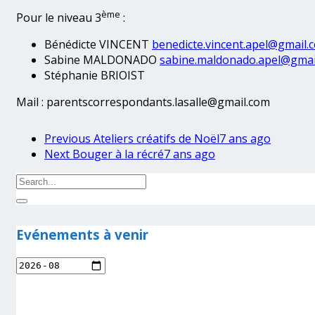
ème
Pour le niveau 3
:
Bénédicte VINCENT
benedicte.vincent.apel@gmail.
Sabine MALDONADO
sabine.maldonado.apel@gmai
Stéphanie BRIOIST
Mail : parentscorrespondants.lasalle@gmail.com
Previous
Ateliers créatifs de Noël
7 ans ago
Next
Bouger à la récré
7 ans ago
Evénements à venir