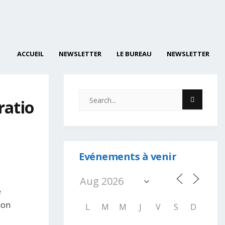
ACCUEIL
NEWSLETTER
LE BUREAU
NEWSLETTER
ratio
Evénements à venir
e
ion
L
M
M
J
V
S
D