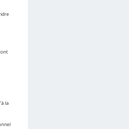
endre
’ont
’à la
sonnel