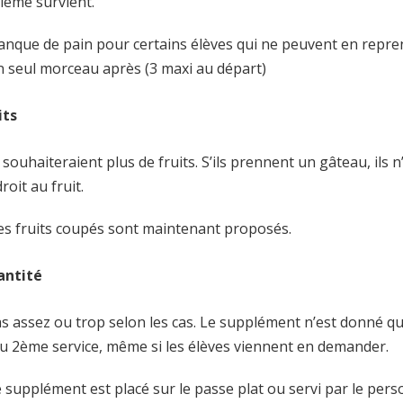
lème survient.
manque de pain pour certains élèves qui ne peuvent en repr
n seul morceau après (3 maxi au départ)
its
ls souhaiteraient plus de fruits. S’ils prennent un gâteau, ils n
roit au fruit.
Des fruits coupés sont maintenant proposés.
antité
as assez ou trop selon les cas. Le supplément n’est donné qu
 au 2ème service, même si les élèves viennent en demander.
e supplément est placé sur le passe plat ou servi par le per