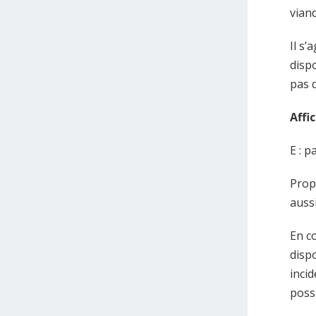
viand
Il s’
dispo
pas d
Affi
E : p
Propo
aussi
En co
dispo
inci
poss