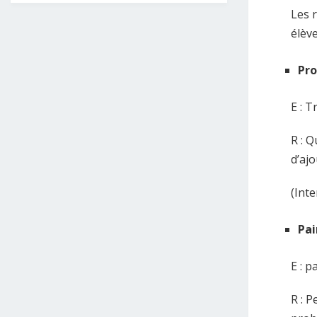
Les 
élèv
Pr
E : T
R : Q
d’ajo
(Inte
Pai
E : p
R : P