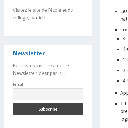
Visitez le site de l’école et du
Les
collège, par ici !
nat
Con
4 
4 
Newsletter
1 
Pour vous inscrire à notre
2 
Newsletter, c'est par ici !
4 
Email
App
1 1
pre
log