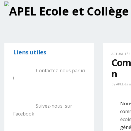
Liens utiles
ACTUALITÉS
Comp
Contactez-nous par ici
n
!
by
APEL-Lasa
Nous
Suivez-nous sur
comm
Facebook
écol
géné