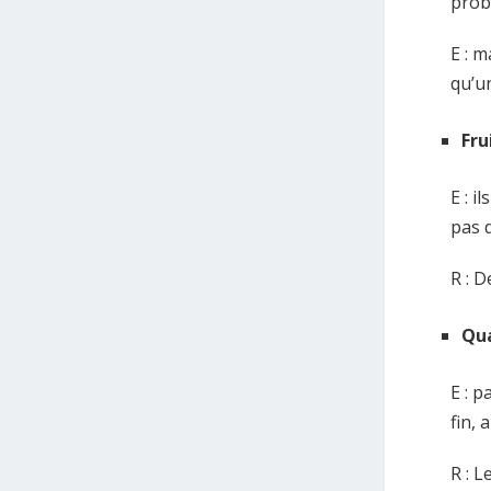
prob
E : 
qu’u
Fru
E : i
pas d
R : 
Qu
E : p
fin,
R : L