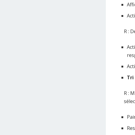
Aff
Act
R : 
Act
res
Act
Tri
R : M
sélec
Pai
Res