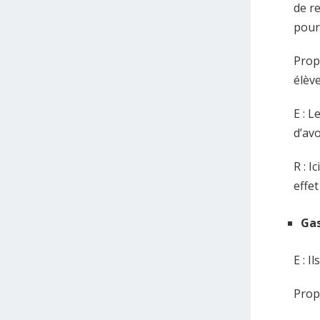
de re
pour
Propo
élèv
E : L
d’avo
R : I
effet
Gas
E : I
Prop