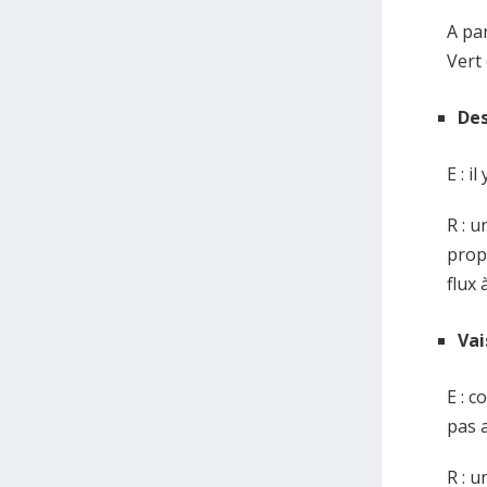
A par
Vert
Des
E : i
R : 
prop
flux 
Vai
E : 
pas 
R : u