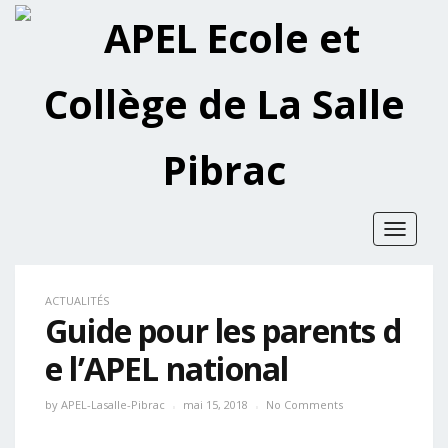
Toggle
navigat
ACTUALITÉS
Guide pour les parents d
e l’APEL national
by
APEL-Lasalle-Pibrac
mai 15, 2018
No Comments