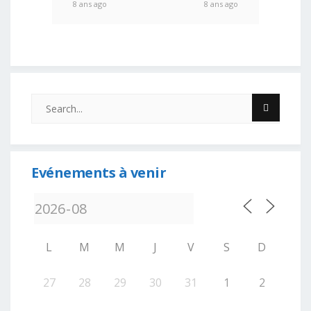
8 ans ago
8 ans ago
Evénements à venir
L
M
M
J
V
S
D
27
28
29
30
31
1
2