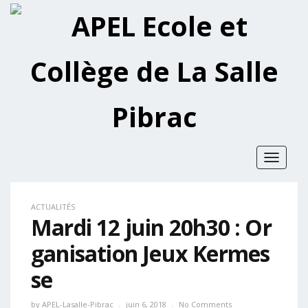
Toggle
navigat
ACTUALITÉS
Mardi 12 juin 20h30 : Or
ganisation Jeux Kermes
se
by
APEL-Lasalle-Pibrac
juin 6, 2018
No Comments