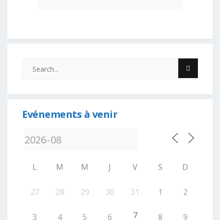
Evénements à venir
L
M
M
J
V
S
D
27
28
29
30
31
1
2
7
3
4
5
6
8
9