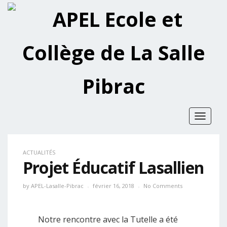
Toggle
navigat
ACTUALITÉS
Projet Éducatif Lasallien
by
APEL-Lasalle-Pibrac
février 16, 2018
No Comments
Notre rencontre avec la Tutelle a été